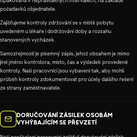
opakovaná v nepravidelných intervalech, na základě
požadavků objednatele.
Zajišťujeme kontroly zdržování se v místě pobytu
uvedeném u lékaře i dodržování doby a rozsahu
stanovených vycházek.
Samozřejmostí je písemný zápis, jehož obsahem je mimo
jiné jméno kontrolora, místo, čas a výsledek provedené
kontroly. Naši pracovníci jsou vybaveni tak, aby mohli
průběh kontroly zdokumentovat pro účely dalšího řešení
ze strany zaměstnavatele.
DORUČOVÁNÍ ZÁSILEK OSOBÁM
VYHÝBAJÍCÍM SE PŘEVZETÍ
Naši proškolení pracovníci zajišťují doručování zásilek