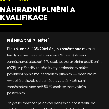
DALŠÍ SLUŽBY
NÁHRADNÍ PLNĚNÍ A
KVALIFIKACE
NÁHRADNÍ PLNĚNÍ
Dle
zákona č. 435/2004 Sb., o zaměstnanosti,
musí
každý zaměstnavatel s více než 25 zaměstnanci
zaměstnávat alespoň 4 % osob se zdravotním postižením
(OZP). V případě, že této kvóty nedosáhne, může
povinnost splnit tzv. náhradním plněním — odebíráním
výrobků a služeb od zaměstnavatelů, kteří sami
zaměstnávají více než 50 % osob se zdravotním
postižením.
Zbývající možností je odvod peněžních prostředků do