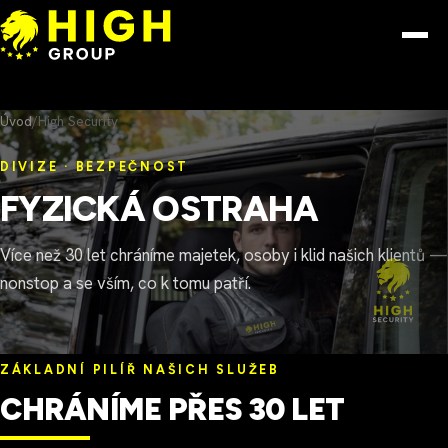
Přeskočit na obsah
Menu
Úvod
/
High Security
DIVIZE · BEZPEČNOST
FYZICKÁ OSTRAHA
Více než 30 let chráníme majetek, osoby i klid našich klientů —
nonstop a se vším, co k tomu patří.
ZÁKLADNÍ PILÍŘ NAŠICH SLUŽEB
CHRÁNÍME PŘES 30 LET