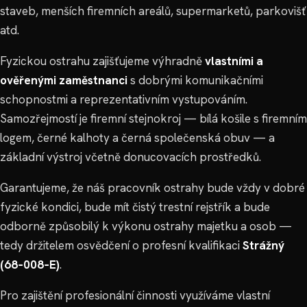
staveb, menších firemních areálů, supermarketů, parkovišť
atd.
Fyzickou ostrahu zajišťujeme výhradně
vlastními a
ověřenými zaměstnanci
s dobrými komunikačními
schopnostmi a reprezentativním vystupováním.
Samozřejmostí je firemní stejnokroj — bílá košile s firemním
logem, černé kalhoty a černá společenská obuv — a
základní výstroj včetně donucovacích prostředků.
Garantujeme, že náš pracovník ostrahy bude vždy v dobré
fyzické kondici, bude mít čistý trestní rejstřík a bude
odborně způsobilý k výkonu ostrahy majetku a osob —
tedy držitelem osvědčení o profesní kvalifikaci
Strážný
(68‑008‑E)
.
Pro zajištění profesionální činnosti využíváme vlastní