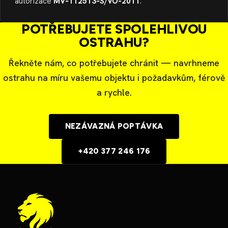
autorizace
MV‑112513‑S/VO‑2011
.
POTŘEBUJETE SPOLEHLIVOU
OSTRAHU?
Řekněte nám, co potřebujete chránit — navrhneme
ostrahu na míru vašemu objektu i požadavkům, férově
a rychle.
NEZÁVAZNÁ POPTÁVKA
+420 377 246 176