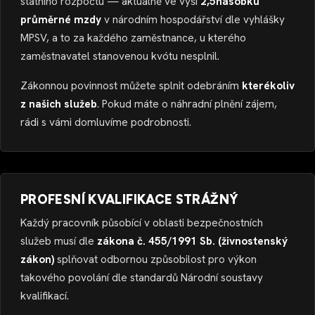
státního rozpočtu — aktuálně ve výši
2,5násobku
průměrné mzdy
v národním hospodářství dle vyhlášky
MPSV, a to za každého zaměstnance, u kterého
zaměstnavatel stanovenou kvótu nesplnil.
Zákonnou povinnost můžete splnit odebráním
kterékoliv
z našich služeb
. Pokud máte o náhradní plnění zájem,
rádi s vámi domluvíme podrobnosti.
PROFESNÍ KVALIFIKACE STRÁŽNÝ
Každý pracovník působící v oblasti bezpečnostních
služeb musí dle
zákona č. 455/1991 Sb. (živnostenský
zákon)
splňovat odbornou způsobilost pro výkon
takového povolání dle standardů Národní soustavy
kvalifikací.