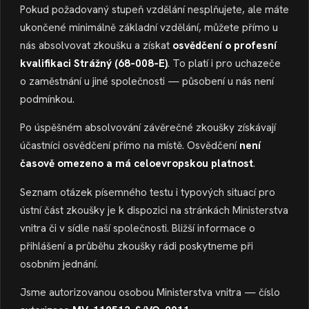
Pokud požadovaný stupeň vzdělání nesplňujete, ale máte
ukončené minimálně základní vzdělání, můžete přímo u
nás absolvovat zkoušku a získat
osvědčení o profesní
kvalifikaci Strážný (68‑008‑E)
. To platí i pro uchazeče
o zaměstnání u jiné společnosti — působení u nás není
podmínkou.
Po úspěšném absolvování závěrečné zkoušky získávají
účastníci osvědčení přímo na místě. Osvědčení
není
časově omezeno a má celoevropskou platnost
.
Seznam otázek písemného testu i typových situací pro
ústní část zkoušky je k dispozici na stránkách Ministerstva
vnitra či v sídle naší společnosti. Bližší informace o
přihlášení a průběhu zkoušky rádi poskytneme při
osobním jednání.
Jsme autorizovanou osobou Ministerstva vnitra — číslo