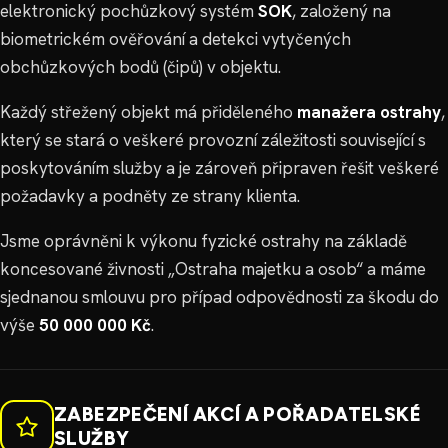
elektronický pochůzkový systém
SOK
, založený na
biometrickém ověřování a detekci vytyčených
obchůzkových bodů (čipů) v objektu.
Každý střežený objekt má přiděleného
manažera ostrahy
,
který se stará o veškeré provozní záležitosti související s
poskytováním služby a je zároveň připraven řešit veškeré
požadavky a podněty ze strany klienta.
Jsme oprávněni k výkonu fyzické ostrahy na základě
koncesované živnosti „Ostraha majetku a osob“ a máme
sjednanou smlouvu pro případ odpovědnosti za škodu do
výše
50 000 000 Kč
.
ZABEZPEČENÍ AKCÍ A POŘADATELSKÉ
SLUŽBY