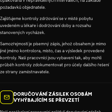
opakovaná v nepravidelných intervalech, na základě
požadavků objednatele.
Zajišťujeme kontroly zdržování se v místě pobytu
uvedeném u lékaře i dodržování doby a rozsahu
stanovených vycházek.
Samozřejmostí je písemný zápis, jehož obsahem je mimo
jiné jméno kontrolora, místo, čas a výsledek provedené
kontroly. Naši pracovníci jsou vybaveni tak, aby mohli
průběh kontroly zdokumentovat pro účely dalšího řešení
ze strany zaměstnavatele.
DORUČOVÁNÍ ZÁSILEK OSOBÁM
VYHÝBAJÍCÍM SE PŘEVZETÍ
Naši proškolení pracovníci zajišťují doručování zásilek