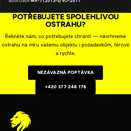
autorizace
MV‑112513‑S/VO‑2011
.
POTŘEBUJETE SPOLEHLIVOU
OSTRAHU?
Řekněte nám, co potřebujete chránit — navrhneme
ostrahu na míru vašemu objektu i požadavkům, férově
a rychle.
NEZÁVAZNÁ POPTÁVKA
+420 377 246 176