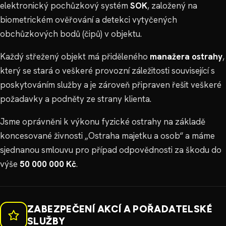
elektronický pochůzkový systém
SOK
, založený na
biometrickém ověřování a detekci vytyčených
obchůzkových bodů (čipů) v objektu.
Každý střežený objekt má přiděleného
manažera ostrahy
,
který se stará o veškeré provozní záležitosti související s
poskytováním služby a je zároveň připraven řešit veškeré
požadavky a podněty ze strany klienta.
Jsme oprávněni k výkonu fyzické ostrahy na základě
koncesované živnosti „Ostraha majetku a osob“ a máme
sjednanou smlouvu pro případ odpovědnosti za škodu do
výše
50 000 000 Kč
.
ZABEZPEČENÍ AKCÍ A POŘADATELSKÉ
SLUŽBY