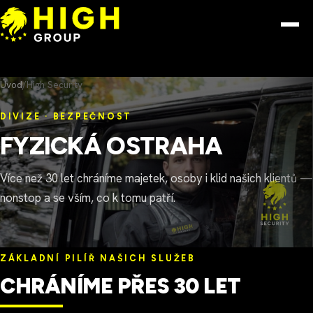
Přeskočit na obsah
Menu
Úvod
/
High Security
DIVIZE · BEZPEČNOST
FYZICKÁ OSTRAHA
Více než 30 let chráníme majetek, osoby i klid našich klientů —
nonstop a se vším, co k tomu patří.
ZÁKLADNÍ PILÍŘ NAŠICH SLUŽEB
CHRÁNÍME PŘES 30 LET