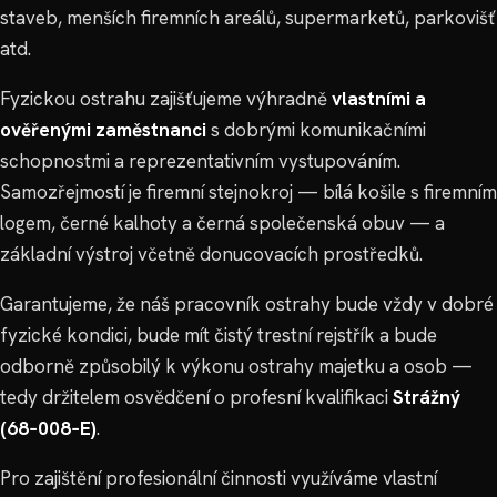
staveb, menších firemních areálů, supermarketů, parkovišť
atd.
Fyzickou ostrahu zajišťujeme výhradně
vlastními a
ověřenými zaměstnanci
s dobrými komunikačními
schopnostmi a reprezentativním vystupováním.
Samozřejmostí je firemní stejnokroj — bílá košile s firemním
logem, černé kalhoty a černá společenská obuv — a
základní výstroj včetně donucovacích prostředků.
Garantujeme, že náš pracovník ostrahy bude vždy v dobré
fyzické kondici, bude mít čistý trestní rejstřík a bude
odborně způsobilý k výkonu ostrahy majetku a osob —
tedy držitelem osvědčení o profesní kvalifikaci
Strážný
(68‑008‑E)
.
Pro zajištění profesionální činnosti využíváme vlastní