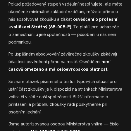
Pokud požadovaný stupeň vzdělání nesplňujete, ale máte
ukončené minimálně základní vzdělání, můžete přímo u
nás absolvovat zkoušku a získat
osvědčení o profesní
kvalifikaci Strážný (68‑008‑E)
. To platí i pro uchazeče
o zaměstnání u jiné společnosti — působení u nás není
podmínkou.
Po úspěšném absolvování závěrečné zkoušky získávají
účastníci osvědčení přímo na místě. Osvědčení
není
časově omezeno a má celoevropskou platnost
.
Seznam otázek písemného testu i typových situací pro
ústní část zkoušky je k dispozici na stránkách Ministerstva
vnitra či v sídle naší společnosti. Bližší informace o
přihlášení a průběhu zkoušky rádi poskytneme při
osobním jednání.
Jsme autorizovanou osobou Ministerstva vnitra — číslo