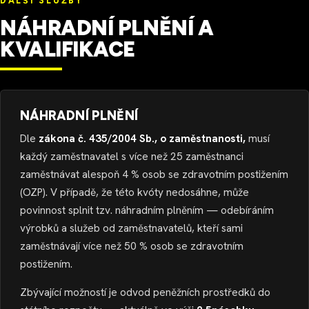
DALŠÍ SLUŽBY
NÁHRADNÍ PLNĚNÍ A
KVALIFIKACE
NÁHRADNÍ PLNĚNÍ
Dle
zákona č. 435/2004 Sb., o zaměstnanosti,
musí
každý zaměstnavatel s více než 25 zaměstnanci
zaměstnávat alespoň 4 % osob se zdravotním postižením
(OZP). V případě, že této kvóty nedosáhne, může
povinnost splnit tzv. náhradním plněním — odebíráním
výrobků a služeb od zaměstnavatelů, kteří sami
zaměstnávají více než 50 % osob se zdravotním
postižením.
Zbývající možností je odvod peněžních prostředků do