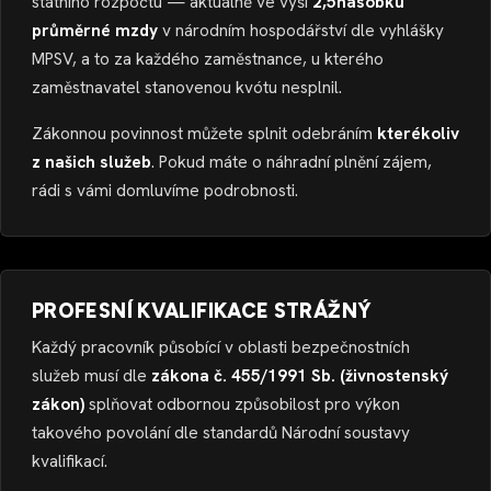
státního rozpočtu — aktuálně ve výši
2,5násobku
průměrné mzdy
v národním hospodářství dle vyhlášky
MPSV, a to za každého zaměstnance, u kterého
zaměstnavatel stanovenou kvótu nesplnil.
Zákonnou povinnost můžete splnit odebráním
kterékoliv
z našich služeb
. Pokud máte o náhradní plnění zájem,
rádi s vámi domluvíme podrobnosti.
PROFESNÍ KVALIFIKACE STRÁŽNÝ
Každý pracovník působící v oblasti bezpečnostních
služeb musí dle
zákona č. 455/1991 Sb. (živnostenský
zákon)
splňovat odbornou způsobilost pro výkon
takového povolání dle standardů Národní soustavy
kvalifikací.